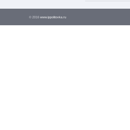
© 2016
www.ippolitovka.ru