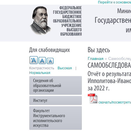
Перейти к основно
Главная
» Самообсле
Контрастность
Высокая
|
Нормальная
скачать/посмотрет