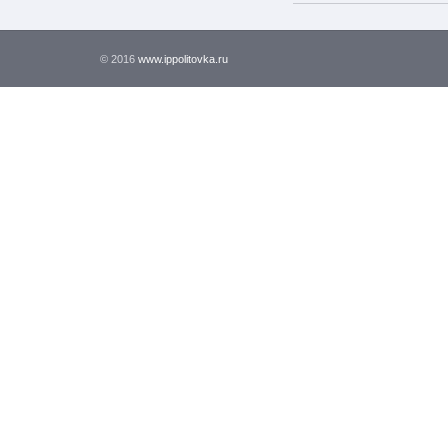
© 2016
www.ippolitovka.ru