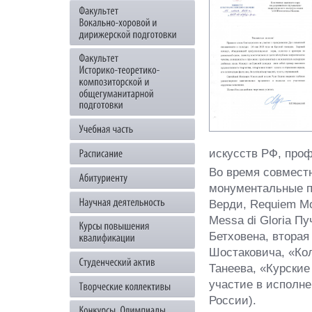
искусств РФ, про
Во время совмест
монументальные п
Верди, Requiem М
Messa di Gloria П
Бетховена, втора
Шостаковича, «Ко
Танеева, «Курские
участие в исполн
России).