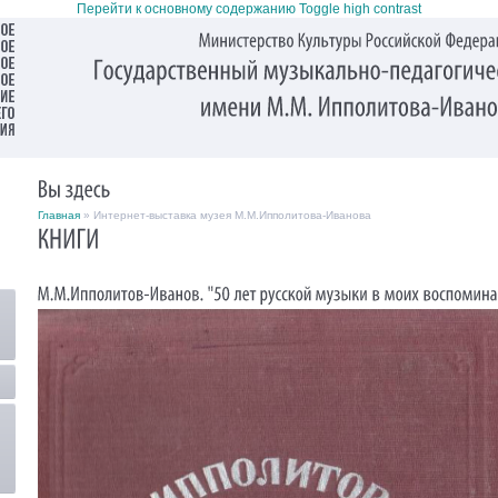
Перейти к основному содержанию
Toggle high contrast
Главная
» Интернет-выставка музея М.М.Ипполитова-Иванова