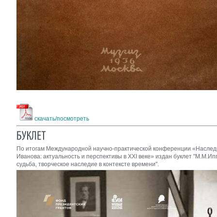
скачать/посмотреть
По итогам Международной научно-практической конференции «Наслед
Иванова: актуальность и перспективы в XXI веке» издан буклет "М.М.Ип
судьба, творческое наследие в контексте времени".