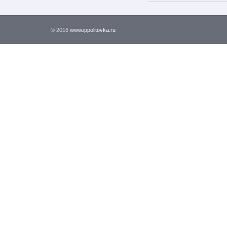
© 2016
www.ippolitovka.ru