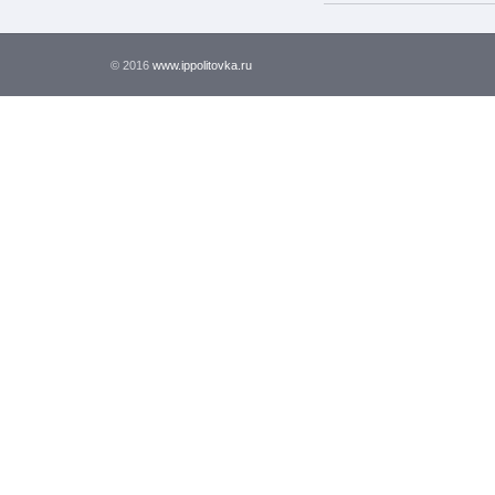
© 2016
www.ippolitovka.ru