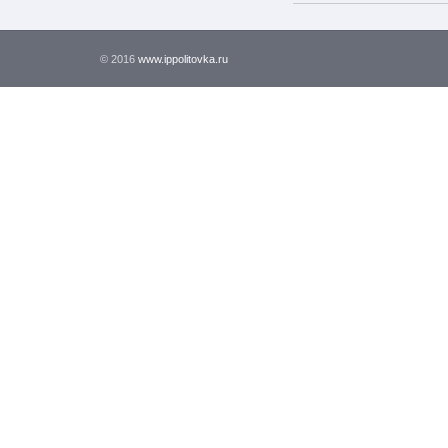
© 2016
www.ippolitovka.ru