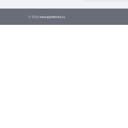
© 2016
www.ippolitovka.ru